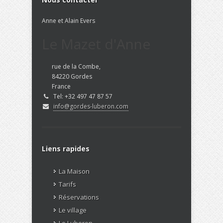
Anne et Alain Evers
Le Mazet d'Anne
rue de la Combe,
84220 Gordes
France
Tel: +32 497 47 87 57
info@gordes-luberon.com
Liens rapides
La Maison
Tarifs
Réservations
Le village
Le Luberon