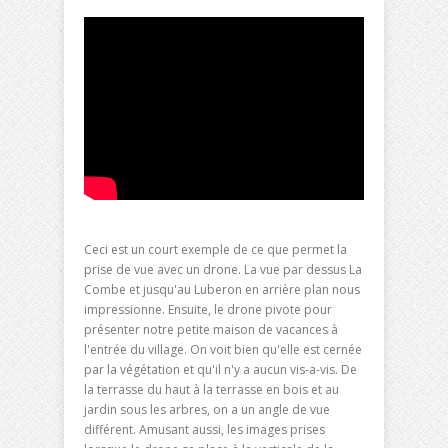
Ceci est un court exemple de ce que permet la
prise de vue avec un drone. La vue par dessus La
Combe et jusqu'au Luberon en arrière plan nous
impressionne. Ensuite, le drone pivote pour
présenter notre petite maison de vacances à
l'entrée du village. On voit bien qu'elle est cernée
par la végétation et qu'il n'y a aucun vis-a-vis. De
la terrasse du haut à la terrasse en bois et au
jardin sous les arbres, on a un angle de vue
différent. Amusant aussi, les images prises