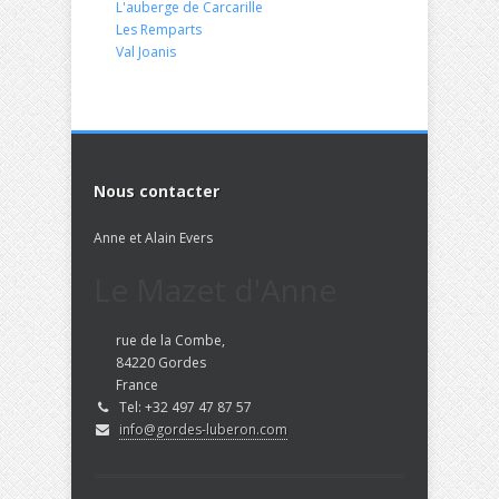
L'auberge de Carcarille
Les Remparts
Val Joanis
Nous contacter
Anne et Alain Evers
Le Mazet d'Anne
rue de la Combe,
84220 Gordes
France
Tel: +32 497 47 87 57
info@gordes-luberon.com